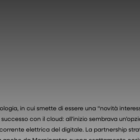
logia, in cui smette di essere una “novità intere
 successo con il cloud: all’inizio sembrava un’opz
a corrente elettrica del digitale. La partnership str
a anche da Morningstar, suona esattamente così