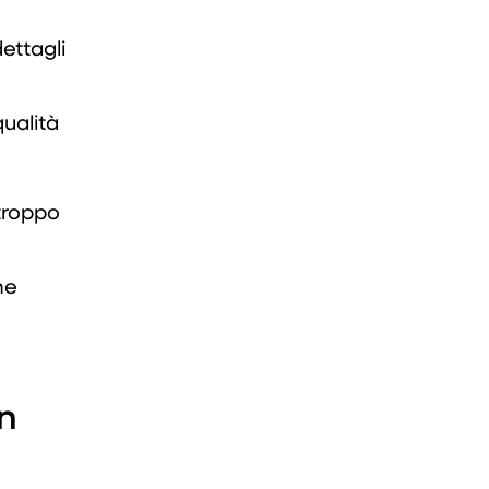
dettagli
ualità
 troppo
ne
un