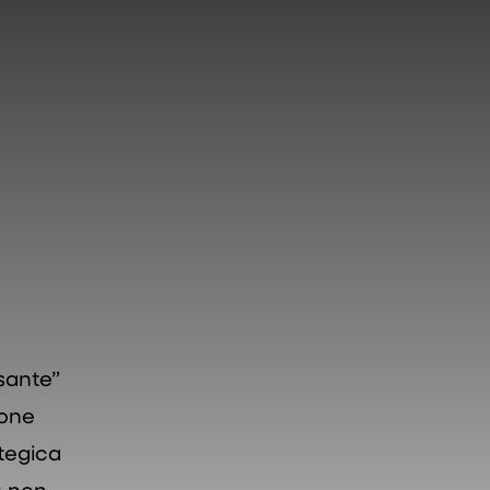
ssante”
ione
ategica
: non