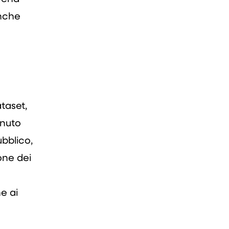
anche
ataset,
enuto
bblico,
one dei
e ai