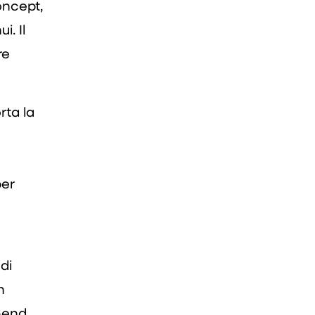
oncept,
i. Il
re
rta la
per
di
n
-end