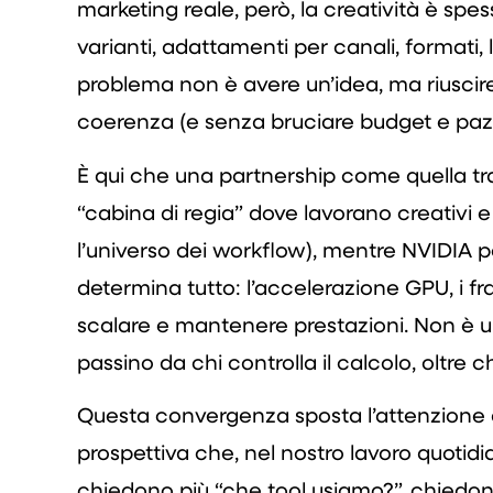
marketing reale, però, la creatività è spe
varianti, adattamenti per canali, formati, 
problema non è avere un’idea, ma riuscire
coerenza (e senza bruciare budget e paz
È qui che una partnership come quella tr
“cabina di regia” dove lavorano creativi 
l’universo dei workflow), mentre NVIDIA p
determina tutto: l’accelerazione GPU, i fram
scalare e mantenere prestazioni. Non è un
passino da chi controlla il calcolo, oltre c
Questa convergenza sposta l’attenzione da
prospettiva che, nel nostro lavoro quoti
chiedono più “che tool usiamo?”, chied