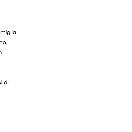
miglia
no,
h
i di