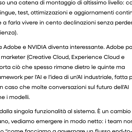
sso una catena di montaggio di altissimo livello: c
lingue, test, ottimizzazioni e aggiornamenti continu
 a farla vivere in cento declinazioni senza perde
ienza).
a Adobe e NVIDIA diventa interessante. Adobe po
e marketer (Creative Cloud, Experience Cloud e
orta ciò che spesso rimane dietro le quinte ma
ework per l’AI e l’idea di un’AI industriale, fatta 
 caso che molte conversazioni sul futuro dell’AI
he i modelli.
lla singola funzionalità al sistema. È un cambio 
diano, vediamo emergere in modo netto: i team no
ono “come facciamo a governare un flusso end-to