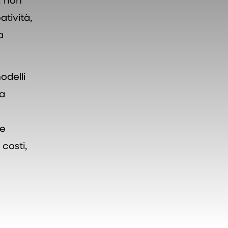
tività,
a
odelli
la
 e
costi,