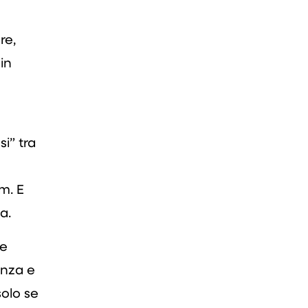
re,
in
i” tra
m. E
a.
le
enza e
solo se