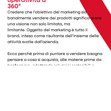
360°
Credere che l’obiettivo del marketing sia
banalmente vendere dei prodotti significa avere
una visione non solo limitata, ma
limitante. Oggetto del marketing è tutto il
brand, inteso come risultante dell’insieme delle
attività svolte dall’azienda.
Ecco perché prima di puntare a vendere bisogna
pensare a cosa si acquista, alle materie prime da
trasformare, adottando soluzioni sostenibili e
sicure. Allo stesso tempo è necessario
coinvolgere e motivare il personale, ottimizzando
la comunicazione e snellendo i processi. In più,
l’immagine di un’azienda dipende fortemente
anche dalle scelte fatte in campo sociale e
culturale, indipendentemente dall’attività
produttiva.