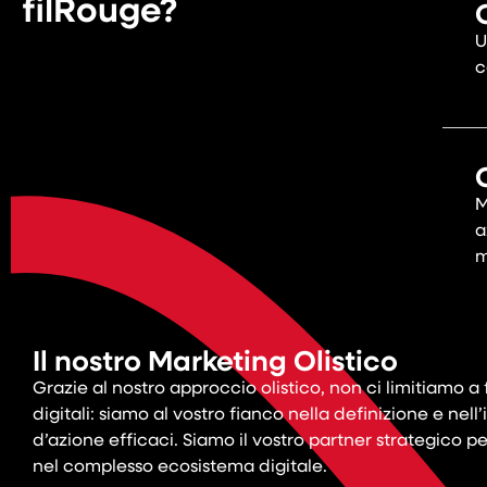
filRouge?
U
c
M
a
m
Il nostro Marketing Olistico
Grazie al nostro approccio olistico, non ci limitiamo a 
digitali: siamo al vostro fianco nella definizione e nel
d’azione efficaci. Siamo il vostro partner strategico 
nel complesso ecosistema digitale.