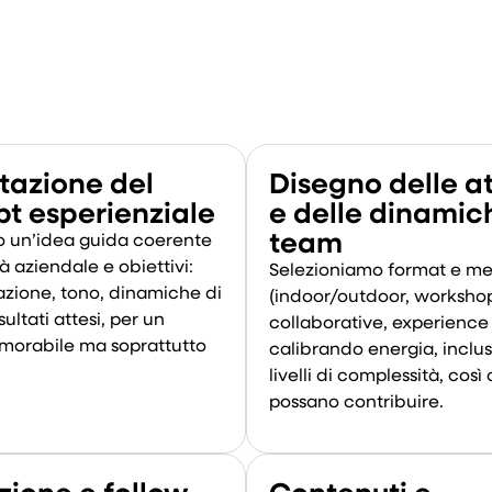
tazione del
Disegno delle at
t esperienziale
e delle dinamic
team
 un’idea guida coerente
à aziendale e obiettivi:
Selezioniamo format e m
azione, tono, dinamiche di
(indoor/outdoor, workshop
ultati attesi, per un
collaborative, experience 
orabile ma soprattutto
calibrando energia, inclus
livelli di complessità, così 
possano contribuire.
zione e follow-
Contenuti e