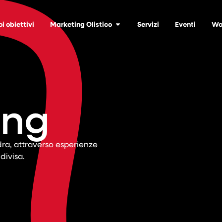
oi obiettivi
Marketing Olistico
Servizi
Eventi
Wo
ing
ra, attraverso esperienze
divisa.