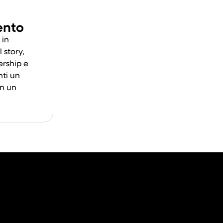
ento
 in
l story,
ership e
nti un
on un