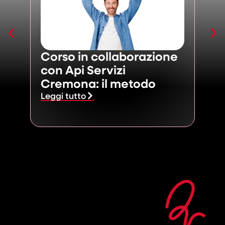
Corso in collaborazione
Ana
con Api Servizi
dov
Cremona: il metodo
Legg
Leggi tutto